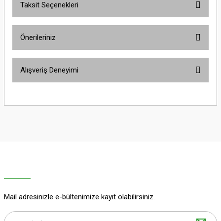
Taksit Seçenekleri
Bu ürüne ilk yorumu siz yapın!
Önerileriniz
Yorum Yaz
Bu ürünün fiyat bilgisi, resim, ürün açıklamalarında ve diğer konularda
Alışveriş Deneyimi
yetersiz gördüğünüz noktaları öneri formunu kullanarak tarafımıza
iletebilirsiniz.
Görüş ve önerileriniz için teşekkür ederiz.
Sitemize ilk yorumu siz yapın!
Ürün resmi kalitesiz, bozuk veya görüntülenemiyor.
Ürün açıklamasında eksik bilgiler bulunuyor.
Deneyimini Paylaş
Ürün bilgilerinde hatalar bulunuyor.
Ürün fiyatı diğer sitelerden daha pahalı.
Bu ürüne benzer farklı alternatifler olmalı.
Mail adresinizle e-bültenimize kayıt olabilirsiniz.