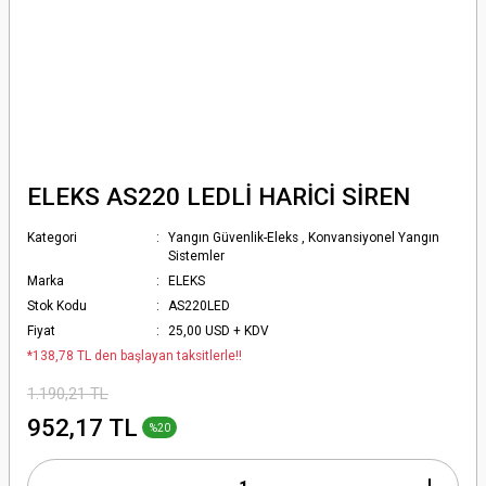
ELEKS AS220 LEDLİ HARİCİ SİREN
Kategori
Yangın Güvenlik-Eleks
,
Konvansiyonel Yangın
Sistemler
Marka
ELEKS
Stok Kodu
AS220LED
Fiyat
25,00 USD + KDV
*138,78 TL den başlayan taksitlerle!!
1.190,21 TL
952,17 TL
%20