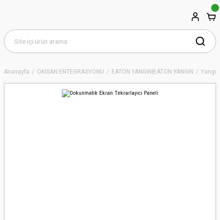
Anasayfa
OKİSAN ENTEGRASYONU
EATON YANGIN|EATON YANGIN
Yangın 