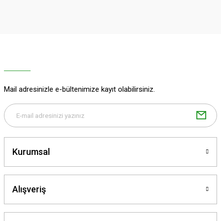
Sitemize ilk yorumu siz yapın!
Ürün resmi kalitesiz, bozuk veya görüntülenemiyor.
Ürün açıklamasında eksik bilgiler bulunuyor.
Deneyimini Paylaş
Ürün bilgilerinde hatalar bulunuyor.
Ürün fiyatı diğer sitelerden daha pahalı.
Bu ürüne benzer farklı alternatifler olmalı.
Mail adresinizle e-bültenimize kayıt olabilirsiniz.
Gönder
Kurumsal
Alışveriş