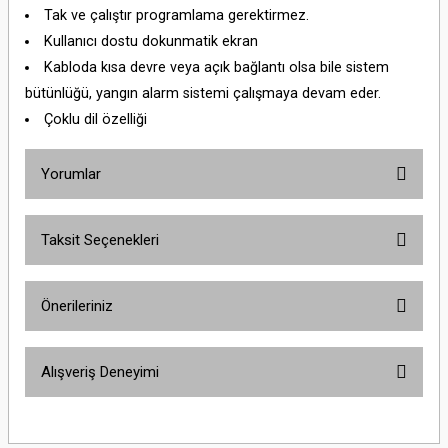
Tak ve çalıştır programlama gerektirmez.
Kullanıcı dostu dokunmatik ekran
Kabloda kısa devre veya açık bağlantı olsa bile sistem
bütünlüğü, yangın alarm sistemi çalışmaya devam eder.
Çoklu dil özelliği
Yorumlar
Taksit Seçenekleri
Bu ürüne ilk yorumu siz yapın!
Önerileriniz
Yorum Yaz
Bu ürünün fiyat bilgisi, resim, ürün açıklamalarında ve diğer konularda
Alışveriş Deneyimi
yetersiz gördüğünüz noktaları öneri formunu kullanarak tarafımıza
iletebilirsiniz.
Görüş ve önerileriniz için teşekkür ederiz.