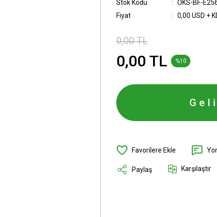
Stok Kodu
OKS-BF-E256
Fiyat
0,00 USD + 
0,00 TL
0,00 TL
%10
Gel
Yo
Karşılaştır
Paylaş