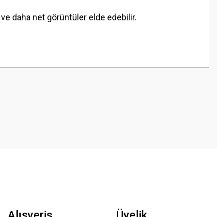
e daha net görüntüler elde edebilir.
z.
Alışveriş
Üyelik