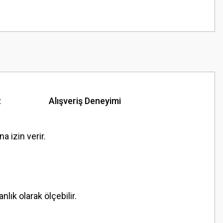
z
Alışveriş Deneyimi
 izin verir.
lık olarak ölçebilir.