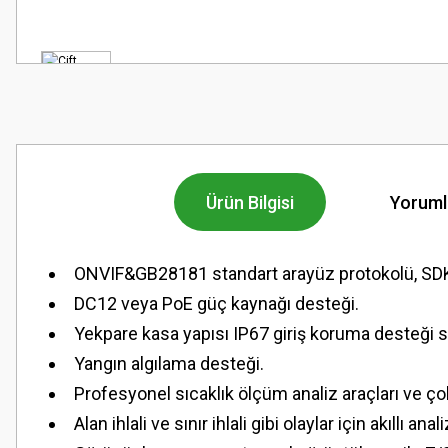
Ürün Bilgisi
Yoruml
ONVIF&GB28181 standart arayüz protokolü, SDK, 
DC12 veya PoE güç kaynağı desteği.
Yekpare kasa yapısı IP67 giriş koruma desteği s
Yangın algılama desteği.
Profesyonel sıcaklık ölçüm analiz araçları ve çokl
Alan ihlali ve sınır ihlali gibi olaylar için akıllı ana