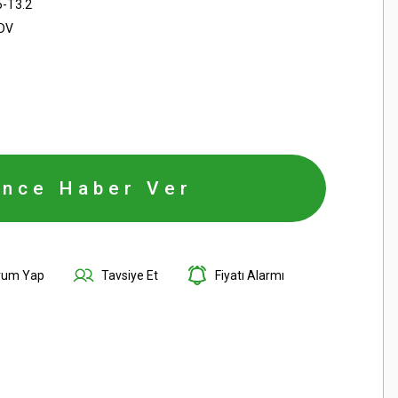
-T3.2
KDV
ince Haber Ver
rum Yap
Tavsiye Et
Fiyatı Alarmı