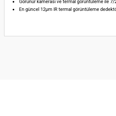
Görünür kamerası ve termal görüntüleme ile 7/2
En güncel 12μm IR termal görüntüleme dedektörü 
Bu ürünün fiyat bilgisi, resim, ürün açıklamalarında ve diğer konularda
Görüş ve önerileriniz için teşekkür ederiz.
Ürün resmi kalitesiz, bozuk veya görüntülenemiyor.
Ürün açıklamasında eksik bilgiler bulunuyor.
Ürün bilgilerinde hatalar bulunuyor.
Ürün fiyatı diğer sitelerden daha pahalı.
Bu ürüne benzer farklı alternatifler olmalı.