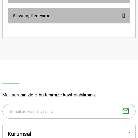
Bu ürünün fiyat bilgisi, resim, ürün açıklamalarında ve diğer konularda
Alışveriş Deneyimi
yetersiz gördüğünüz noktaları öneri formunu kullanarak tarafımıza
iletebilirsiniz.
Görüş ve önerileriniz için teşekkür ederiz.
Sitemize ilk yorumu siz yapın!
Ürün resmi kalitesiz, bozuk veya görüntülenemiyor.
Ürün açıklamasında eksik bilgiler bulunuyor.
Deneyimini Paylaş
Ürün bilgilerinde hatalar bulunuyor.
Ürün fiyatı diğer sitelerden daha pahalı.
Bu ürüne benzer farklı alternatifler olmalı.
Mail adresinizle e-bültenimize kayıt olabilirsiniz.
Gönder
Kurumsal