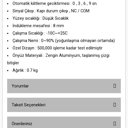
Otomatik kilitleme geciktirmesi : 0 , 3 , 6 , 9 sn.
Sinyal Çıkışı : Kapı durum çıkışı , NC / COM
Yüzey sıcaklığı : Düşük Sıcaklık
İndükleme mesafesi : 8 mm
Çalışma Sıcaklığı : -10C~+25C
Çalışma Nemi : 0~90% (yoğunlaşma olmayan ortamda)
Özel Dizayn : 500,000 işleme kadar test edilmiştir
Önyüz Materyali : Zengin Aluminyum, taşlanmış çizgi
bitişler
Ağırlık : 0.7 kg
Yorumlar
Taksit Seçenekleri
Bu ürüne ilk yorumu siz yapın!
Önerileriniz
Yorum Yaz