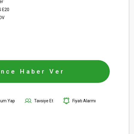
er
S E20
KDV
ince Haber Ver
rum Yap
Tavsiye Et
Fiyatı Alarmı