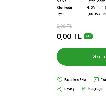
Marka
Eaton-Menvi
Stok Kodu
FL-SV-RL-R-
Fiyat
0,00 USD + 
0,00 TL
0,00 TL
%10
Gel
Yo
Karşılaştır
Paylaş