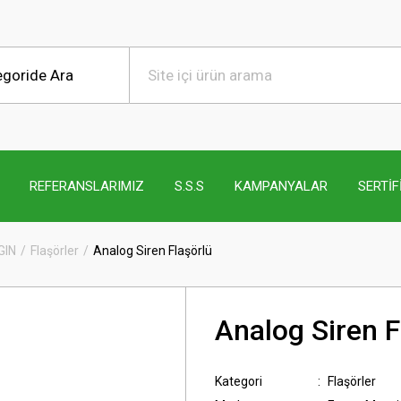
REFERANSLARIMIZ
S.S.S
KAMPANYALAR
SERTİF
GIN
Flaşörler
Analog Siren Flaşörlü
Analog Siren F
Kategori
Flaşörler