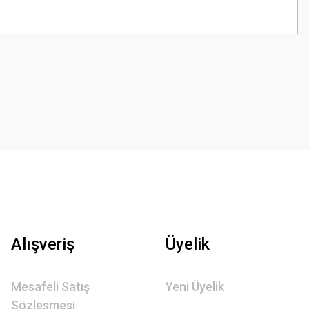
z.
Alışveriş
Üyelik
Mesafeli Satış
Yeni Üyelik
Sözleşmesi