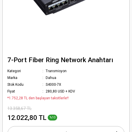
7-Port Fiber Ring Network Anahtarı
Kategori
Transmisyon
Marka
Dahua
Stok Kodu
S4000-7X
Fiyat
280,80 USD + KDV
*1.752,28 TL den başlayan taksitlerle!!
13.358,67 TL
12.022,80 TL
%10