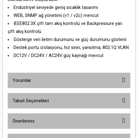
Endüstriyel seviyede geniş sıcaklık tasarımı
WEB, SNMP ağ yönetimi (v1 / v2c) mevcut
IEEE802.3X çift tam akış kontrolü ve Backpressure yarı
çift akış kontrolü
Gösterge veri iletim durumunu ve güç durumunu gösterir.
Destek portu izolasyonu, hız sınırı, yansıtma, 802.1Q VLAN
DC12V / DC24V / AC24V güç kaynağı mevcut
Yorumlar
Taksit Seçenekleri
Bu ürüne ilk yorumu siz yapın!
Önerileriniz
Yorum Yaz
Bu ürünün fiyat bilgisi, resim, ürün açıklamalarında ve diğer konularda