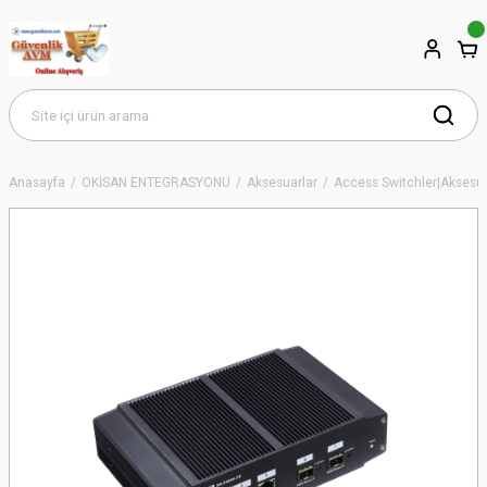
Anasayfa
OKİSAN ENTEGRASYONU
Aksesuarlar
Access Switchler|Aksesua