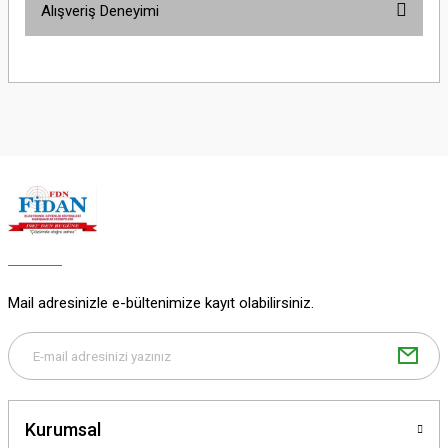
Alışveriş Deneyimi
yetersiz gördüğünüz noktaları öneri formunu kullanarak tarafımıza
iletebilirsiniz.
Görüş ve önerileriniz için teşekkür ederiz.
Sitemize ilk yorumu siz yapın!
Ürün resmi kalitesiz, bozuk veya görüntülenemiyor.
Ürün açıklamasında eksik bilgiler bulunuyor.
Deneyimini Paylaş
Ürün bilgilerinde hatalar bulunuyor.
Ürün fiyatı diğer sitelerden daha pahalı.
Bu ürüne benzer farklı alternatifler olmalı.
Mail adresinizle e-bültenimize kayıt olabilirsiniz.
Gönder
Kurumsal