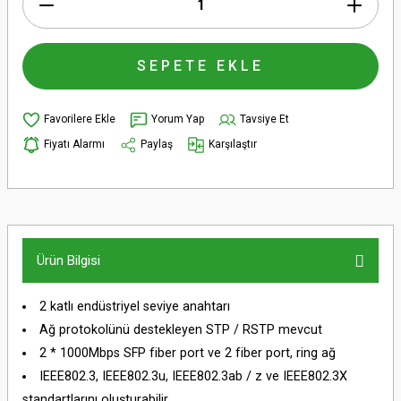
SEPETE EKLE
Yorum Yap
Tavsiye Et
Fiyatı Alarmı
Paylaş
Karşılaştır
Ürün Bilgisi
2 katlı endüstriyel seviye anahtarı
Ağ protokolünü destekleyen STP / RSTP mevcut
2 * 1000Mbps SFP fiber port ve 2 fiber port, ring ağ
IEEE802.3, IEEE802.3u, IEEE802.3ab / z ve IEEE802.3X
standartlarını oluşturabilir.