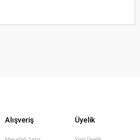
z.
Alışveriş
Üyelik
Mesafeli Satış
Yeni Üyelik