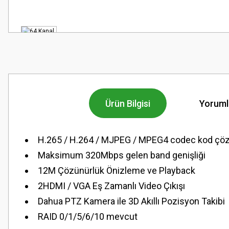
Ürün Bilgisi
Yoruml
H.265 / H.264 / MJPEG / MPEG4 codec kod ç
Maksimum 320Mbps gelen band genişliği
12M Çözünürlük Önizleme ve Playback
2HDMI / VGA Eş Zamanlı Video Çıkışı
Dahua PTZ Kamera ile 3D Akıllı Pozisyon Takibi
RAID 0/1/5/6/10 mevcut