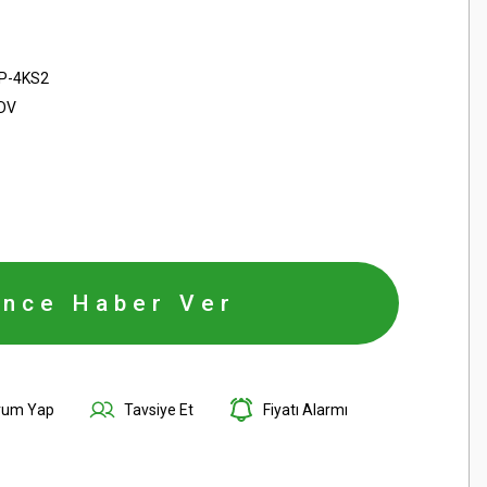
P-4KS2
KDV
ince Haber Ver
rum Yap
Tavsiye Et
Fiyatı Alarmı