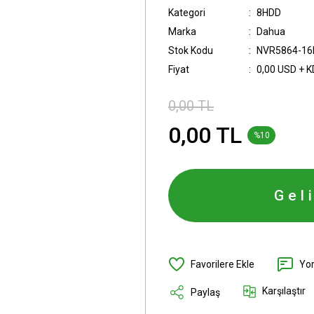
Kategori
8HDD
Marka
Dahua
Stok Kodu
NVR5864-16
Fiyat
0,00 USD + 
0,00 TL
0,00 TL
%10
Gel
Yo
Karşılaştır
Paylaş