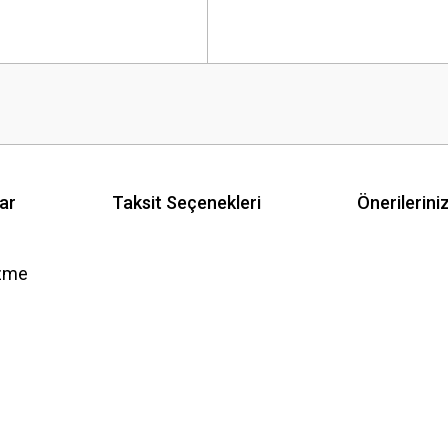
ar
Taksit Seçenekleri
Önerilerini
özme