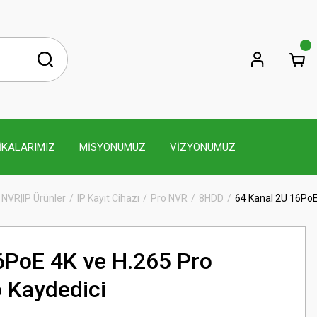
İKALARIMIZ
MİSYONUMUZ
VİZYONUMUZ
 NVR|IP Ürünler
IP Kayıt Cihazı
Pro NVR
8HDD
64 Kanal 2U 16PoE
6PoE 4K ve H.265 Pro
 Kaydedici