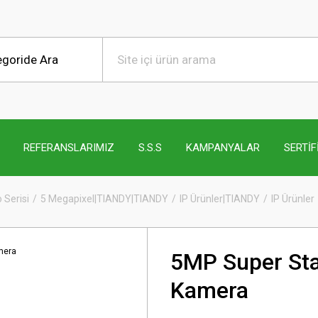
REFERANSLARIMIZ
S.S.S
KAMPANYALAR
SERTİF
 Serisi
5 Megapixel|TIANDY|TIANDY
IP Ürünler|TIANDY
IP Ürünler
5MP Super Star
Kamera