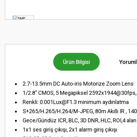
Ürün Bilgisi
Yoruml
2.7-13.5mm DC Auto-iris Motorize Zoom Lens
1/2.8" CMOS, 5 Megapiksel 2592x1944@30fps
Renkli: 0.001Lux@F1.3 minimum aydınlatma
S+265/H.265/H.264/M-JPEG, 80m Akıllı IR , 1
Gece/Gündüz ICR, BLC, 3D DNR, HLC, ROI,4 alan
1x1 ses giriş çıkışı, 2x1 alarm giriş çıkışı