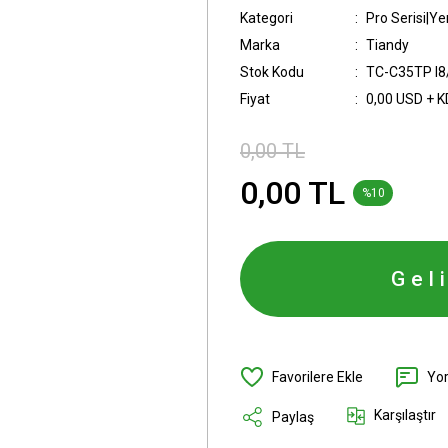
Kategori
Pro Serisi|Ye
Marka
Tiandy
Stok Kodu
TC-C35TP I8
Fiyat
0,00 USD + 
0,00 TL
0,00 TL
%10
Gel
Yo
Karşılaştır
Paylaş