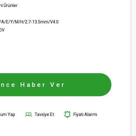
ni Ürünler
/A/E/Y/M/H/2.7-13.5mm/V4.0
KDV
ince Haber Ver
rum Yap
Tavsiye Et
Fiyatı Alarmı