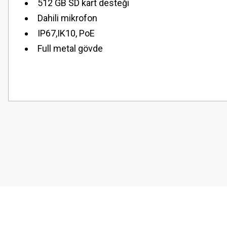
512 GB SD kart desteği
Dahili mikrofon
IP67,IK10, PoE
Full metal gövde
Bu ürünün fiyat bilgisi, resim, ürün açıklamalarında ve diğer konularda
Görüş ve önerileriniz için teşekkür ederiz.
Ürün resmi kalitesiz, bozuk veya görüntülenemiyor.
Ürün açıklamasında eksik bilgiler bulunuyor.
Ürün bilgilerinde hatalar bulunuyor.
Ürün fiyatı diğer sitelerden daha pahalı.
Bu ürüne benzer farklı alternatifler olmalı.