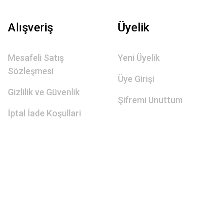
Alışveriş
Üyelik
Mesafeli Satış
Yeni Üyelik
Sözleşmesi
Üye Girişi
Gizlilik ve Güvenlik
Şifremi Unuttum
İptal İade Koşullari