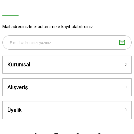
Ürün fiyatı diğer sitelerden daha pahalı.
Bu ürüne benzer farklı alternatifler olmalı.
Mail adresinizle e-bültenimize kayıt olabilirsiniz.
Gönder
Kurumsal
Alışveriş
Üyelik