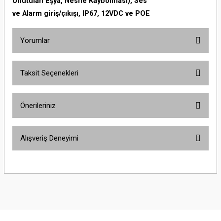
Unutulan Eşya, Nesne Kaybolması), Ses
ve Alarm giriş/çıkışı, IP67, 12VDC ve POE
Yorumlar
Taksit Seçenekleri
Bu ürüne ilk yorumu siz yapın!
Önerileriniz
Yorum Yaz
Bu ürünün fiyat bilgisi, resim, ürün açıklamalarında ve diğer konularda
Alışveriş Deneyimi
yetersiz gördüğünüz noktaları öneri formunu kullanarak tarafımıza
iletebilirsiniz.
Görüş ve önerileriniz için teşekkür ederiz.
Sitemize ilk yorumu siz yapın!
Ürün resmi kalitesiz, bozuk veya görüntülenemiyor.
Ürün açıklamasında eksik bilgiler bulunuyor.
Deneyimini Paylaş
Ürün bilgilerinde hatalar bulunuyor.