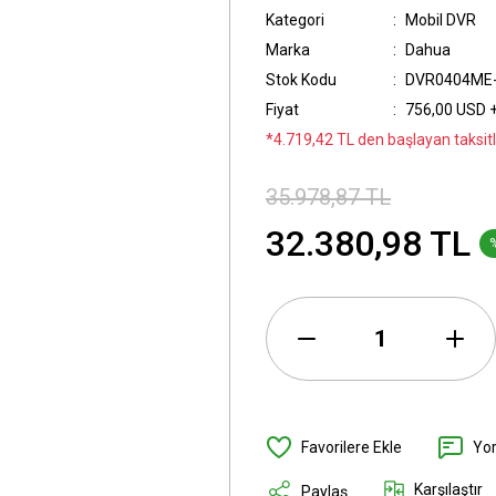
Kategori
Mobil DVR
Marka
Dahua
Stok Kodu
DVR0404ME
Fiyat
756,00 USD 
*4.719,42 TL den başlayan taksitle
35.978,87 TL
32.380,98 TL
Yo
Karşılaştır
Paylaş