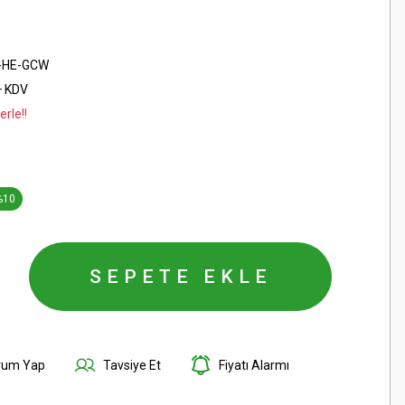
-HE-GCW
+ KDV
rle!!
%10
SEPETE EKLE
rum Yap
Tavsiye Et
Fiyatı Alarmı