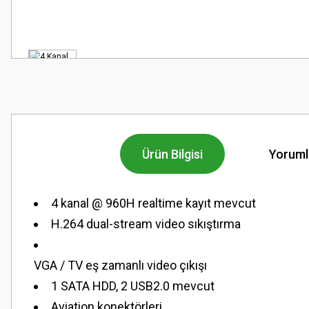
Ürün Bilgisi
Yoruml
4 kanal @ 960H realtime kayıt mevcut
H.264 dual-stream video sıkıştırma
VGA / TV eş zamanlı video çıkışı
1 SATA HDD, 2 USB2.0 mevcut
Aviation konektörleri