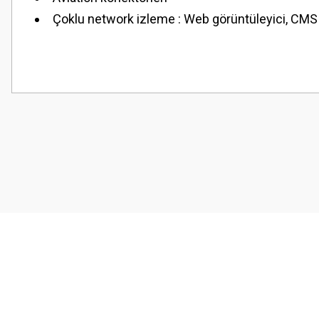
Çoklu network izleme : Web görüntüleyici, CM
Bu ürünün fiyat bilgisi, resim, ürün açıklamalarında ve diğer konularda
Görüş ve önerileriniz için teşekkür ederiz.
Ürün resmi kalitesiz, bozuk veya görüntülenemiyor.
Ürün açıklamasında eksik bilgiler bulunuyor.
Ürün bilgilerinde hatalar bulunuyor.
Ürün fiyatı diğer sitelerden daha pahalı.
Bu ürüne benzer farklı alternatifler olmalı.