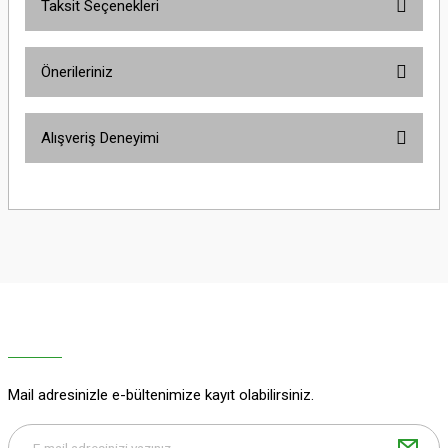
Taksit Seçenekleri
Bu ürüne ilk yorumu siz yapın!
Önerileriniz
Yorum Yaz
Bu ürünün fiyat bilgisi, resim, ürün açıklamalarında ve diğer konularda
Alışveriş Deneyimi
yetersiz gördüğünüz noktaları öneri formunu kullanarak tarafımıza
iletebilirsiniz.
Görüş ve önerileriniz için teşekkür ederiz.
Sitemize ilk yorumu siz yapın!
Ürün resmi kalitesiz, bozuk veya görüntülenemiyor.
Ürün açıklamasında eksik bilgiler bulunuyor.
Deneyimini Paylaş
Ürün bilgilerinde hatalar bulunuyor.
Ürün fiyatı diğer sitelerden daha pahalı.
Bu ürüne benzer farklı alternatifler olmalı.
Mail adresinizle e-bültenimize kayıt olabilirsiniz.