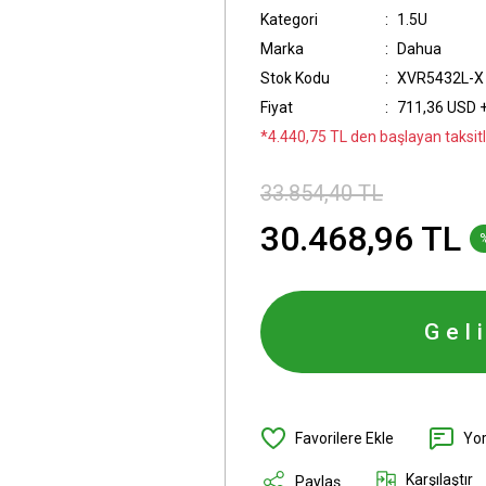
Kategori
1.5U
Marka
Dahua
Stok Kodu
XVR5432L-X
Fiyat
711,36 USD 
*4.440,75 TL den başlayan taksitle
33.854,40 TL
30.468,96 TL
Gel
Yo
Karşılaştır
Paylaş