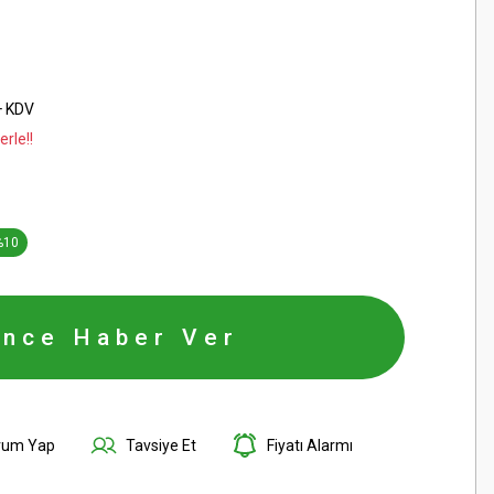
+ KDV
rle!!
%10
ince Haber Ver
rum Yap
Tavsiye Et
Fiyatı Alarmı