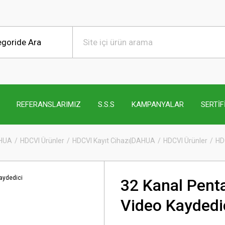
REFERANSLARIMIZ
S.S.S
KAMPANYALAR
SERTİF
AHUA
HDCVI Ürünler
HDCVI Kayıt Cihazı|DAHUA
HDCVI Ürünler
HD
32 Kanal Penta
Video Kaydedi