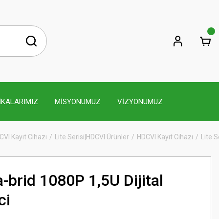
İKALARIMIZ
MİSYONUMUZ
VİZYONUMUZ
CVI Kayıt Cihazı
Lite Serisi|HDCVI Ürünler
HDCVI Kayıt Cihazı
Lite S
-brid 1080P 1,5U Dijital
ci