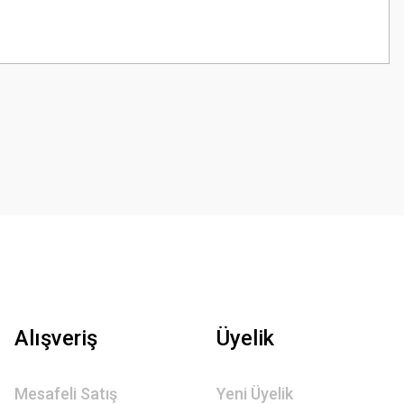
z.
Alışveriş
Üyelik
Mesafeli Satış
Yeni Üyelik