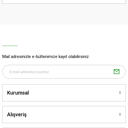
Sitemize ilk yorumu siz yapın!
Ürün resmi kalitesiz, bozuk veya görüntülenemiyor.
Ürün açıklamasında eksik bilgiler bulunuyor.
Deneyimini Paylaş
Ürün bilgilerinde hatalar bulunuyor.
Ürün fiyatı diğer sitelerden daha pahalı.
Bu ürüne benzer farklı alternatifler olmalı.
Mail adresinizle e-bültenimize kayıt olabilirsiniz.
Gönder
Kurumsal
Alışveriş