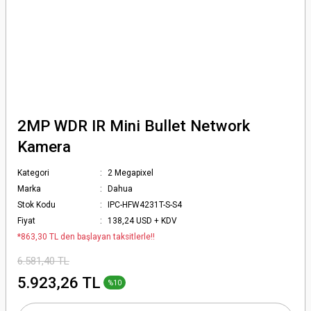
2MP WDR IR Mini Bullet Network
Kamera
Kategori
2 Megapixel
Marka
Dahua
Stok Kodu
IPC-HFW4231T-S-S4
Fiyat
138,24 USD + KDV
*863,30 TL den başlayan taksitlerle!!
6.581,40 TL
5.923,26 TL
%10