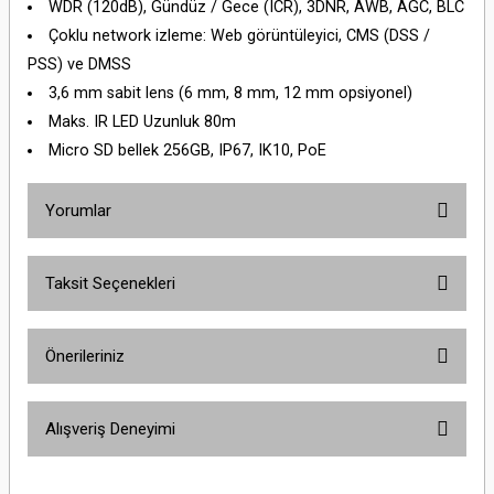
WDR (120dB), Gündüz / Gece (ICR), 3DNR, AWB, AGC, BLC
Çoklu network izleme: Web görüntüleyici, CMS (DSS /
PSS) ve DMSS
3,6 mm sabit lens (6 mm, 8 mm, 12 mm opsiyonel)
Maks. IR LED Uzunluk 80m
Micro SD bellek 256GB, IP67, IK10, PoE
Yorumlar
Taksit Seçenekleri
Bu ürüne ilk yorumu siz yapın!
Önerileriniz
Yorum Yaz
Bu ürünün fiyat bilgisi, resim, ürün açıklamalarında ve diğer konularda
Alışveriş Deneyimi
yetersiz gördüğünüz noktaları öneri formunu kullanarak tarafımıza
iletebilirsiniz.
Görüş ve önerileriniz için teşekkür ederiz.