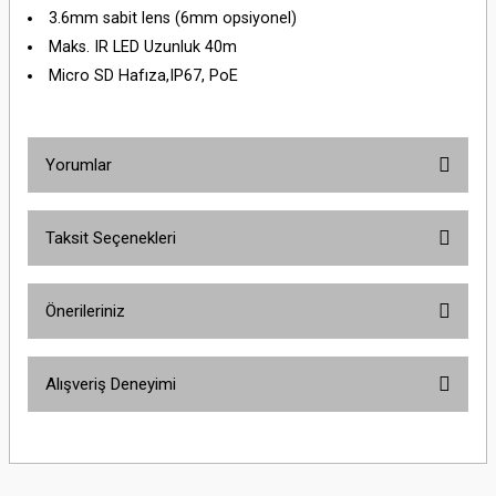
3.6mm sabit lens (6mm opsiyonel)
Maks. IR LED Uzunluk 40m
Micro SD Hafıza,IP67, PoE
Yorumlar
Taksit Seçenekleri
Bu ürüne ilk yorumu siz yapın!
Önerileriniz
Yorum Yaz
Bu ürünün fiyat bilgisi, resim, ürün açıklamalarında ve diğer konularda
Alışveriş Deneyimi
yetersiz gördüğünüz noktaları öneri formunu kullanarak tarafımıza
iletebilirsiniz.
Görüş ve önerileriniz için teşekkür ederiz.
Sitemize ilk yorumu siz yapın!
Ürün resmi kalitesiz, bozuk veya görüntülenemiyor.