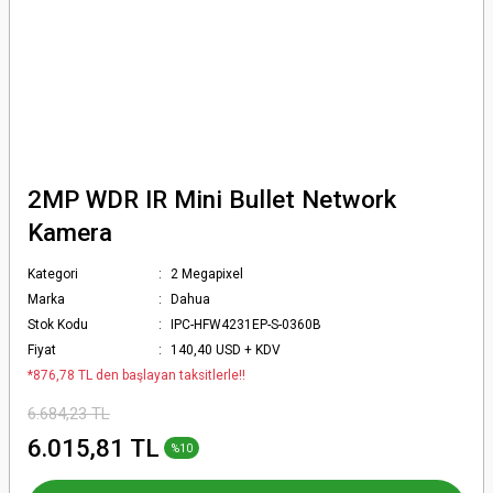
2MP WDR IR Mini Bullet Network
Kamera
Kategori
2 Megapixel
Marka
Dahua
Stok Kodu
IPC-HFW4231EP-S-0360B
Fiyat
140,40 USD + KDV
*876,78 TL den başlayan taksitlerle!!
6.684,23 TL
6.015,81 TL
%10