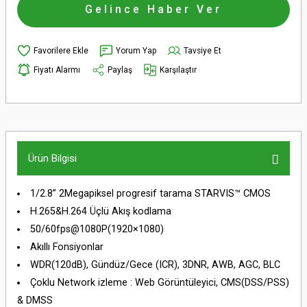
Gelince Haber Ver
Yorum Yap
Tavsiye Et
Fiyatı Alarmı
Paylaş
Karşılaştır
Ürün Bilgisi
1/2.8” 2Megapiksel progresif tarama STARVIS™ CMOS
H.265&H.264 Üçlü Akış kodlama
50/60fps@1080P(1920×1080)
Akıllı Fonsiyonlar
WDR(120dB), Gündüz/Gece (ICR), 3DNR, AWB, AGC, BLC
Çoklu Network izleme : Web Görüntüleyici, CMS(DSS/PSS)
& DMSS