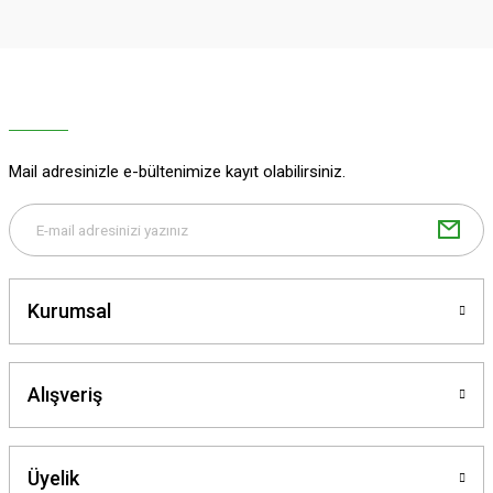
Ürün açıklamasında eksik bilgiler bulunuyor.
Deneyimini Paylaş
Ürün bilgilerinde hatalar bulunuyor.
Ürün fiyatı diğer sitelerden daha pahalı.
Bu ürüne benzer farklı alternatifler olmalı.
Mail adresinizle e-bültenimize kayıt olabilirsiniz.
Gönder
Kurumsal
Alışveriş
Üyelik