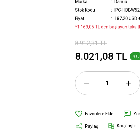
Marka
Dahua
Stok Kodu
IPC-HDBW52
Fiyat
187,20 USD 
*1.169,05 TL den başlayan taksitle
8.912,31 TL
8.021,08 TL
%10
Yo
Karşılaştır
Paylaş