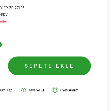
31EP-ZE-27135
+ KDV
rle!!
SEPETE EKLE
rum Yap
Tavsiye Et
Fiyatı Alarmı