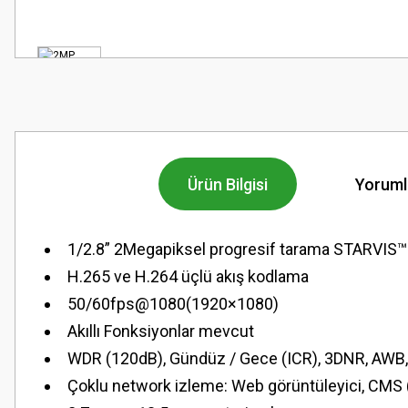
Ürün Bilgisi
Yoruml
1/2.8” 2Megapiksel progresif tarama STARVI
H.265 ve H.264 üçlü akış kodlama
50/60fps@1080(1920×1080)
Akıllı Fonksiyonlar mevcut
WDR (120dB), Gündüz / Gece (ICR), 3DNR, AWB
Çoklu network izleme: Web görüntüleyici, CMS