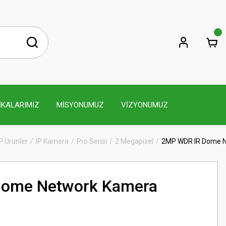
İKALARIMIZ
MİSYONUMUZ
VİZYONUMUZ
IP Ürünler
IP Kamera
Pro Serisi
2 Megapixel
2MP WDR IR Dome 
ome Network Kamera