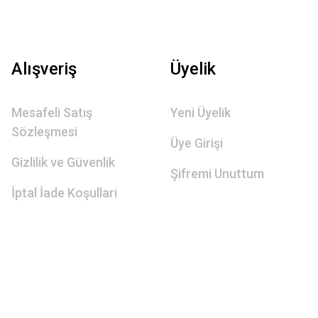
Alışveriş
Üyelik
Mesafeli Satış
Yeni Üyelik
Sözleşmesi
Üye Girişi
Gizlilik ve Güvenlik
Şifremi Unuttum
İptal İade Koşullari