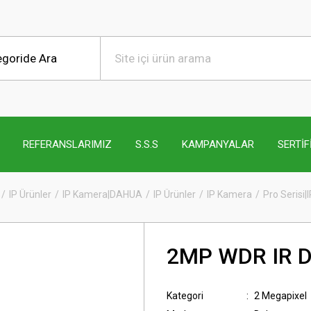
REFERANSLARIMIZ
S.S.S
KAMPANYALAR
SERTİF
IP Ürünler
IP Kamera|DAHUA
IP Ürünler
IP Kamera
Pro Serisi|
2MP WDR IR D
Kategori
2 Megapixel