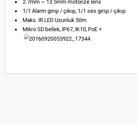
2.7mm ~ 13.5mm motorize lens
1/1 Alarm girişi / çıkışı, 1/1 ses girişi / çıkışı
Maks. IR LED Uzunluk 50m
Mikro SD bellek, IP67, IK10, PoE +
Bu ürünün fiyat bilgisi, resim, ürün açıklamalarında ve diğer konularda
Görüş ve önerileriniz için teşekkür ederiz.
Ürün resmi kalitesiz, bozuk veya görüntülenemiyor.
Ürün açıklamasında eksik bilgiler bulunuyor.
Ürün bilgilerinde hatalar bulunuyor.
Ürün fiyatı diğer sitelerden daha pahalı.
Bu ürüne benzer farklı alternatifler olmalı.