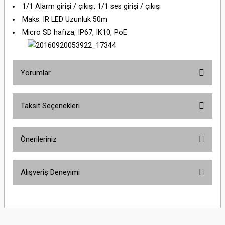
1/1 Alarm girişi / çıkışı, 1/1 ses girişi / çıkışı
Maks. IR LED Uzunluk 50m
Micro SD hafıza, IP67, IK10, PoE
Yorumlar
Taksit Seçenekleri
Bu ürüne ilk yorumu siz yapın!
Önerileriniz
Yorum Yaz
Bu ürünün fiyat bilgisi, resim, ürün açıklamalarında ve diğer konularda
Alışveriş Deneyimi
yetersiz gördüğünüz noktaları öneri formunu kullanarak tarafımıza
iletebilirsiniz.
Görüş ve önerileriniz için teşekkür ederiz.
Sitemize ilk yorumu siz yapın!
Ürün resmi kalitesiz, bozuk veya görüntülenemiyor.