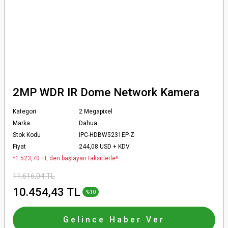
2MP WDR IR Dome Network Kamera
Kategori
2 Megapixel
Marka
Dahua
Stok Kodu
IPC-HDBW5231EP-Z
Fiyat
244,08 USD + KDV
*1.523,70 TL den başlayan taksitlerle!!
11.616,04 TL
10.454,43 TL
%10
Gelince Haber Ver