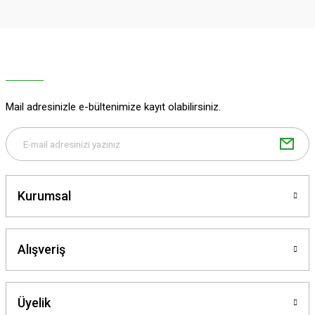
Ürün açıklamasında eksik bilgiler bulunuyor.
Deneyimini Paylaş
Ürün bilgilerinde hatalar bulunuyor.
Ürün fiyatı diğer sitelerden daha pahalı.
Bu ürüne benzer farklı alternatifler olmalı.
Mail adresinizle e-bültenimize kayıt olabilirsiniz.
Gönder
Kurumsal
Alışveriş
Üyelik