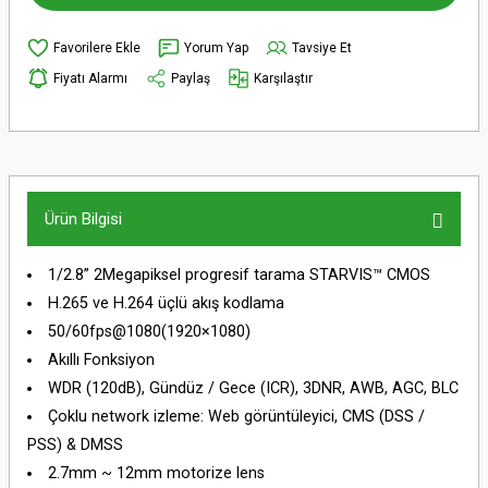
Yorum Yap
Tavsiye Et
Fiyatı Alarmı
Paylaş
Karşılaştır
Ürün Bilgisi
1/2.8” 2Megapiksel progresif tarama STARVIS™ CMOS
H.265 ve H.264 üçlü akış kodlama
50/60fps@1080(1920×1080)
Akıllı Fonksiyon
WDR (120dB), Gündüz / Gece (ICR), 3DNR, AWB, AGC, BLC
Çoklu network izleme: Web görüntüleyici, CMS (DSS /
PSS) & DMSS
2.7mm ~ 12mm motorize lens