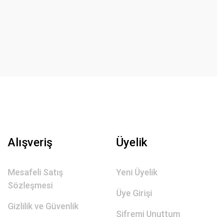
Alışveriş
Üyelik
Mesafeli Satış
Yeni Üyelik
Sözleşmesi
Üye Girişi
Gizlilik ve Güvenlik
Şifremi Unuttum