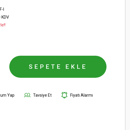
-I
+ KDV
le!!
SEPETE EKLE
rum Yap
Tavsiye Et
Fiyatı Alarmı