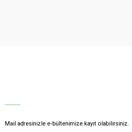
Ürün resmi kalitesiz, bozuk veya görüntülenemiyor.
Ürün açıklamasında eksik bilgiler bulunuyor.
Ürün bilgilerinde hatalar bulunuyor.
Ürün fiyatı diğer sitelerden daha pahalı.
Bu ürüne benzer farklı alternatifler olmalı.
Mail adresinizle e-bültenimize kayıt olabilirsiniz.