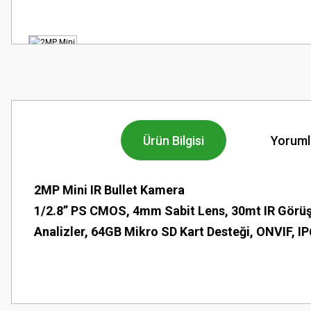
Ürün Bilgisi
Yoruml
2MP Mini IR Bullet Kamera
1/2.8” PS CMOS, 4mm Sabit Lens, 30mt IR Görüş 
Analizler, 64GB Mikro SD Kart Desteği, ONVIF, I
Bu ürünün fiyat bilgisi, resim, ürün açıklamalarında ve diğer konularda
Görüş ve önerileriniz için teşekkür ederiz.