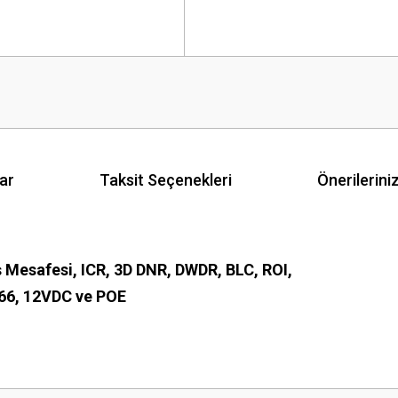
ar
Taksit Seçenekleri
Önerilerini
Mesafesi, ICR, 3D DNR, DWDR, BLC, ROI,
P66, 12VDC ve POE
 yetersiz gördüğünüz noktaları öneri formunu kullanarak tarafımıza iletebilirsini
Bu ürüne ilk yorumu siz yapın!
Sitemize ilk yorumu siz yapın!