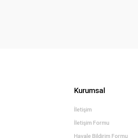
Deneyimini Paylaş
Yorum Yaz
Gönder
Kurumsal
İletişim
İletişim Formu
Havale Bildirim Formu