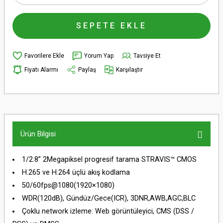
SEPETE EKLE
Yorum Yap
Tavsiye Et
Fiyatı Alarmı
Paylaş
Karşılaştır
Ürün Bilgisi
1/2.8” 2Megapiksel progresif tarama STRAVIS™ CMOS
H.265 ve H.264 üçlü akış kodlama
50/60fps@1080(1920×1080)
WDR(120dB), Gündüz/Gece(ICR), 3DNR,AWB,AGC,BLC
Çoklu network izleme: Web görüntüleyici, CMS (DSS /