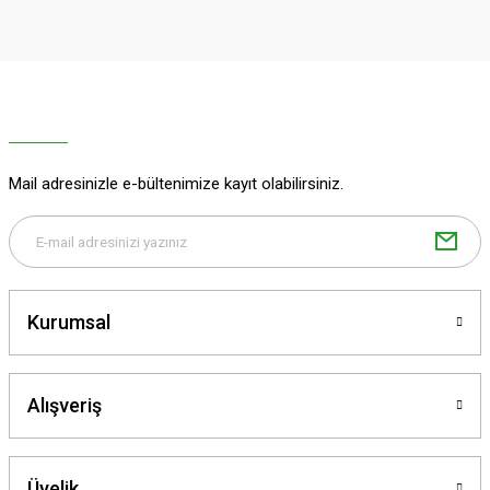
Ürün resmi kalitesiz, bozuk veya görüntülenemiyor.
Ürün açıklamasında eksik bilgiler bulunuyor.
Deneyimini Paylaş
Ürün bilgilerinde hatalar bulunuyor.
Ürün fiyatı diğer sitelerden daha pahalı.
Bu ürüne benzer farklı alternatifler olmalı.
Mail adresinizle e-bültenimize kayıt olabilirsiniz.
Gönder
Kurumsal
Alışveriş
Üyelik