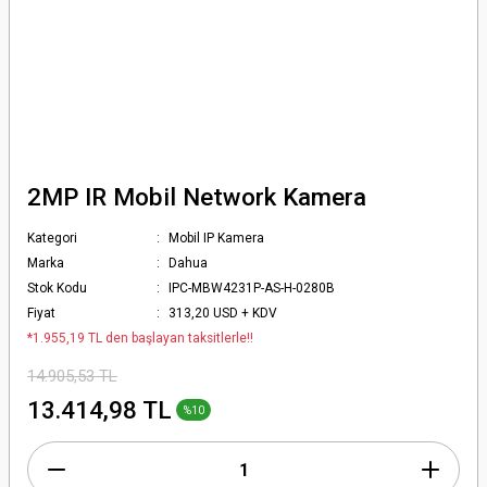
2MP IR Mobil Network Kamera
Kategori
Mobil IP Kamera
Marka
Dahua
Stok Kodu
IPC-MBW4231P-AS-H-0280B
Fiyat
313,20 USD + KDV
*1.955,19 TL den başlayan taksitlerle!!
14.905,53 TL
13.414,98 TL
%10