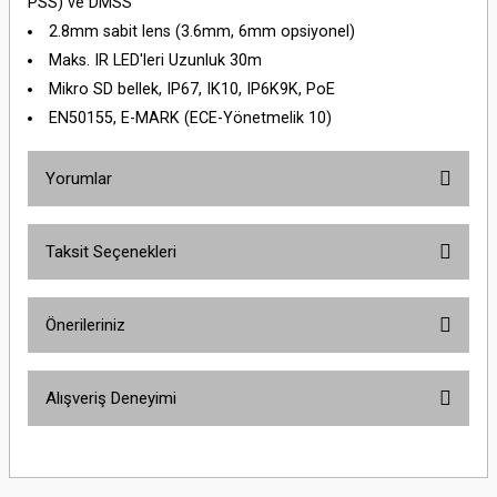
PSS) ve DMSS
2.8mm sabit lens (3.6mm, 6mm opsiyonel)
Maks. IR LED'leri Uzunluk 30m
Mikro SD bellek, IP67, IK10, IP6K9K, PoE
EN50155, E-MARK (ECE-Yönetmelik 10)
Yorumlar
Taksit Seçenekleri
Bu ürüne ilk yorumu siz yapın!
Önerileriniz
Yorum Yaz
Bu ürünün fiyat bilgisi, resim, ürün açıklamalarında ve diğer konularda
Alışveriş Deneyimi
yetersiz gördüğünüz noktaları öneri formunu kullanarak tarafımıza
iletebilirsiniz.
Görüş ve önerileriniz için teşekkür ederiz.
Sitemize ilk yorumu siz yapın!