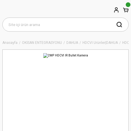
Anasayfa
OKİSAN ENTEGRASYONU
DAHUA
HDCVI Ürünler|DAHUA
HDCVI