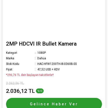
2MP HDCVI IR Bullet Kamera
Kategori
1080P
Marka
Dahua
Stok Kodu
HAC-HFW1200TH-I8-0360B-S5
Fiyat
47,52 USD + KDV
*296,76 TL den başlayan taksitlerle!!
2.262,36 TL
2.036,12 TL
%10
Gelince Haber Ver