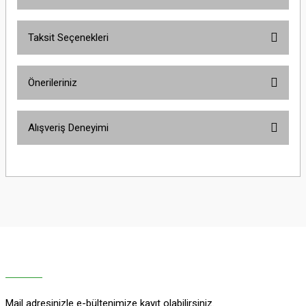
Taksit Seçenekleri
Bu ürüne ilk yorumu siz yapın!
Önerileriniz
Yorum Yaz
Bu ürünün fiyat bilgisi, resim, ürün açıklamalarında ve diğer konularda
Alışveriş Deneyimi
yetersiz gördüğünüz noktaları öneri formunu kullanarak tarafımıza
iletebilirsiniz.
Görüş ve önerileriniz için teşekkür ederiz.
Sitemize ilk yorumu siz yapın!
Ürün resmi kalitesiz, bozuk veya görüntülenemiyor.
Ürün açıklamasında eksik bilgiler bulunuyor.
Deneyimini Paylaş
Ürün bilgilerinde hatalar bulunuyor.
Ürün fiyatı diğer sitelerden daha pahalı.
Bu ürüne benzer farklı alternatifler olmalı.
Mail adresinizle e-bültenimize kayıt olabilirsiniz.