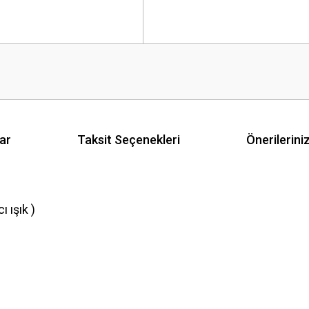
ar
Taksit Seçenekleri
Önerilerini
 ışık )