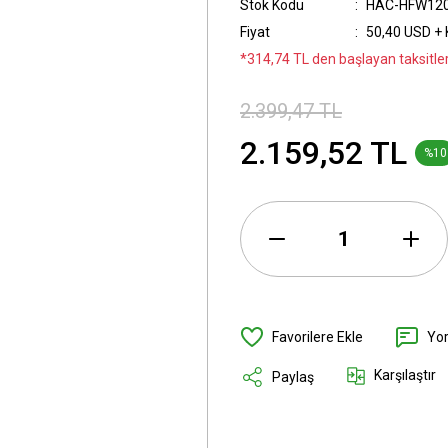
Stok Kodu
HAC-HFW120
Fiyat
50,40 USD +
*314,74 TL den başlayan taksitler
2.399,47 TL
2.159,52 TL
%10
Yo
Karşılaştır
Paylaş