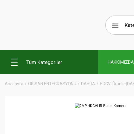
Tüm Kategoriler
HAKKIMIZDA
Anasayfa
OKİSAN ENTEGRASYONU
DAHUA
HDCVI Ürünler|D