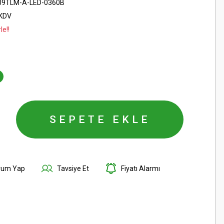
9TLM-A-LED-0360B
 KDV
le!!
SEPETE EKLE
rum Yap
Tavsiye Et
Fiyatı Alarmı