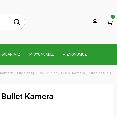
İKALARIMIZ
MİSYONUMUZ
VİZYONUMUZ
 Kamera
Lite Serisi|HDCVI Ürünler
HDCVI Kamera
Lite Serisi
108
Bullet Kamera