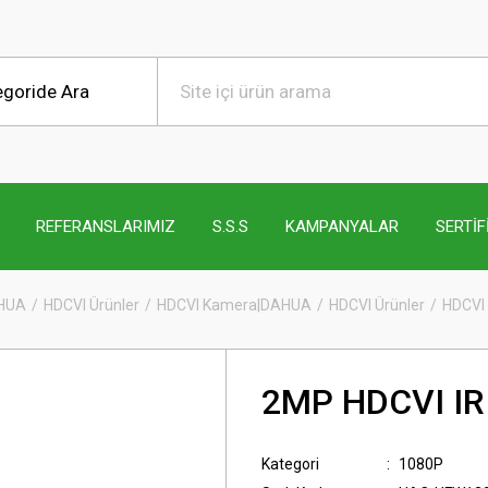
REFERANSLARIMIZ
S.S.S
KAMPANYALAR
SERTİF
AHUA
HDCVI Ürünler
HDCVI Kamera|DAHUA
HDCVI Ürünler
HDCVI
2MP HDCVI IR 
Kategori
1080P