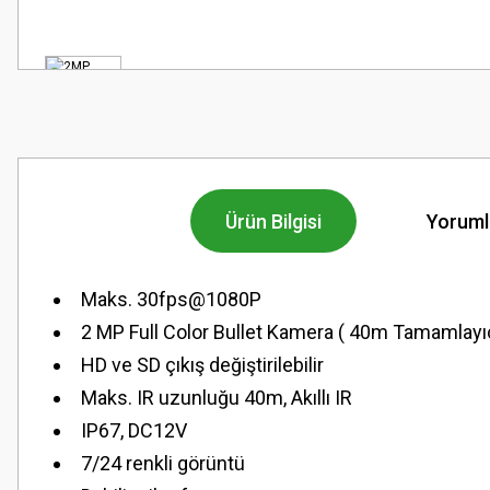
Ürün Bilgisi
Yoruml
Maks. 30fps@1080P
2 MP Full Color Bullet Kamera ( 40m Tamamlayıcı
HD ve SD çıkış
değiştirilebilir
Maks. IR uzunluğu 40m, Akıllı IR
IP67, DC12V
7/24 renkli görüntü