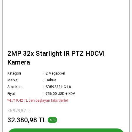
2MP 32x Starlight IR PTZ HDCVI
Kamera
Kategori
2 Megapixel
Marka
Dahua
Stok Kodu
SD59232-HC-LA
Fiyat
756,00 USD + KDV
*4.719,42 TL den başlayan taksitlerle!!
35.978,87 TL
32.380,98 TL
%10