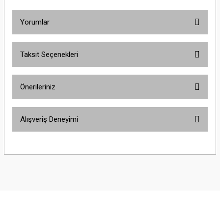
Yorumlar
Taksit Seçenekleri
Bu ürüne ilk yorumu siz yapın!
Önerileriniz
Yorum Yaz
Bu ürünün fiyat bilgisi, resim, ürün açıklamalarında ve diğer konularda
Alışveriş Deneyimi
yetersiz gördüğünüz noktaları öneri formunu kullanarak tarafımıza
iletebilirsiniz.
Görüş ve önerileriniz için teşekkür ederiz.
Sitemize ilk yorumu siz yapın!
Ürün resmi kalitesiz, bozuk veya görüntülenemiyor.
Ürün açıklamasında eksik bilgiler bulunuyor.
Deneyimini Paylaş
Ürün bilgilerinde hatalar bulunuyor.
Ürün fiyatı diğer sitelerden daha pahalı.
Bu ürüne benzer farklı alternatifler olmalı.