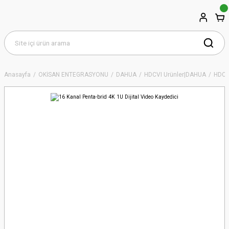
Anasayfa
OKİSAN ENTEGRASYONU
DAHUA
HDCVI Ürünler|DAHUA
HDCVI