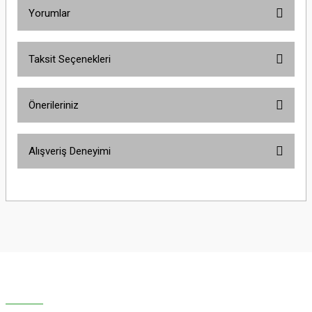
Yorumlar
Taksit Seçenekleri
Bu ürüne ilk yorumu siz yapın!
Önerileriniz
Yorum Yaz
Bu ürünün fiyat bilgisi, resim, ürün açıklamalarında ve diğer konularda
Alışveriş Deneyimi
yetersiz gördüğünüz noktaları öneri formunu kullanarak tarafımıza
iletebilirsiniz.
Görüş ve önerileriniz için teşekkür ederiz.
Sitemize ilk yorumu siz yapın!
Ürün resmi kalitesiz, bozuk veya görüntülenemiyor.
Ürün açıklamasında eksik bilgiler bulunuyor.
Deneyimini Paylaş
Ürün bilgilerinde hatalar bulunuyor.
Ürün fiyatı diğer sitelerden daha pahalı.
Bu ürüne benzer farklı alternatifler olmalı.