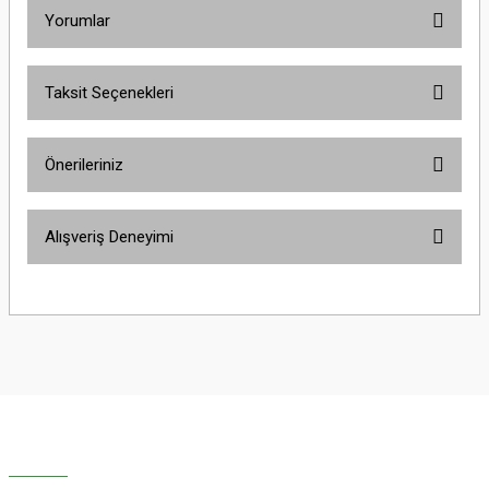
Yorumlar
Taksit Seçenekleri
Bu ürüne ilk yorumu siz yapın!
Önerileriniz
Yorum Yaz
Bu ürünün fiyat bilgisi, resim, ürün açıklamalarında ve diğer konularda
Alışveriş Deneyimi
yetersiz gördüğünüz noktaları öneri formunu kullanarak tarafımıza
iletebilirsiniz.
Görüş ve önerileriniz için teşekkür ederiz.
Sitemize ilk yorumu siz yapın!
Ürün resmi kalitesiz, bozuk veya görüntülenemiyor.
Ürün açıklamasında eksik bilgiler bulunuyor.
Deneyimini Paylaş
Ürün bilgilerinde hatalar bulunuyor.
Ürün fiyatı diğer sitelerden daha pahalı.
Bu ürüne benzer farklı alternatifler olmalı.