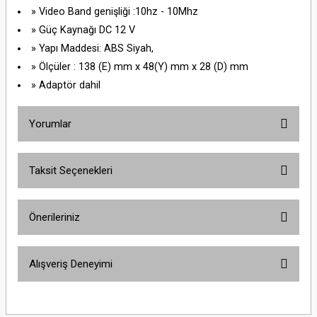
» Video Band genişliği :10hz - 10Mhz
» Güç Kaynağı DC 12 V
» Yapı Maddesi: ABS Siyah,
» Ölçüler : 138 (E) mm x 48(Y) mm x 28 (D) mm
» Adaptör dahil
Yorumlar
Taksit Seçenekleri
Bu ürüne ilk yorumu siz yapın!
Önerileriniz
Yorum Yaz
Bu ürünün fiyat bilgisi, resim, ürün açıklamalarında ve diğer konularda
Alışveriş Deneyimi
yetersiz gördüğünüz noktaları öneri formunu kullanarak tarafımıza
iletebilirsiniz.
Görüş ve önerileriniz için teşekkür ederiz.