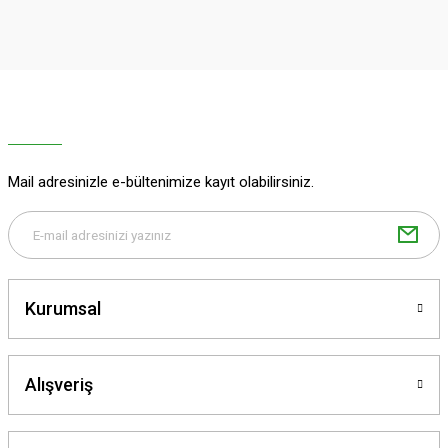
Sitemize ilk yorumu siz yapın!
Ürün resmi kalitesiz, bozuk veya görüntülenemiyor.
Ürün açıklamasında eksik bilgiler bulunuyor.
Deneyimini Paylaş
Ürün bilgilerinde hatalar bulunuyor.
Ürün fiyatı diğer sitelerden daha pahalı.
Bu ürüne benzer farklı alternatifler olmalı.
Mail adresinizle e-bültenimize kayıt olabilirsiniz.
Gönder
Kurumsal
Alışveriş